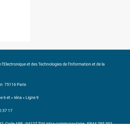
de l’Electronique et des Technologies de l’Information et de la
in
75116 Paris
ne 6 et « Iéna » Ligne 9
0 37 17
232, Code APE : 9412Z TVA intra-communautaire : FR44 785 393