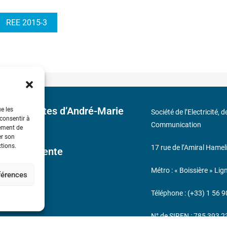
REE 2015-3
 découvertes d’André-Marie
ue les
Société de l’Electricité, 
 consentir à
Communication
tement de
er son
ctions.
17 rue de l’Amiral Hamel
ales de Vente
Métro : « Boissière » Lig
éférences
s
Téléphone : (+33) 1 56 9
N° de SIREN : 785 393 