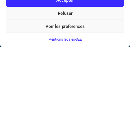
Accepter
Bicentenaire des découvertes d’André-
Marie Ampère
Refuser
Conditions Générales de Vente
Voir les préférences
Mentions légales-SEE
Mentions légales
Contact