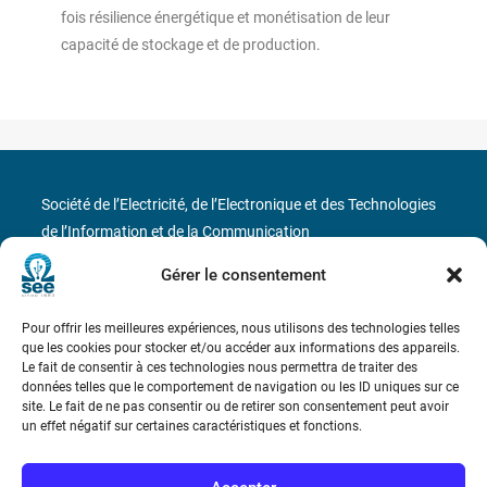
fois résilience énergétique et monétisation de leur
capacité de stockage et de production.
Société de l’Electricité, de l’Electronique et des Technologies
de l’Information et de la Communication
Gérer le consentement
17 rue de l’Amiral Hamelin
75116 Paris
Métro : « Boissière » Ligne 6 et « Iéna » Ligne 9
Pour offrir les meilleures expériences, nous utilisons des technologies telles
que les cookies pour stocker et/ou accéder aux informations des appareils.
Le fait de consentir à ces technologies nous permettra de traiter des
Téléphone : (+33) 1 56 90 37 17
données telles que le comportement de navigation ou les ID uniques sur ce
site. Le fait de ne pas consentir ou de retirer son consentement peut avoir
N° de SIREN : 785 393 232, Code APE : 9412Z TVA intra-
un effet négatif sur certaines caractéristiques et fonctions.
communautaire : FR44 785 393 232