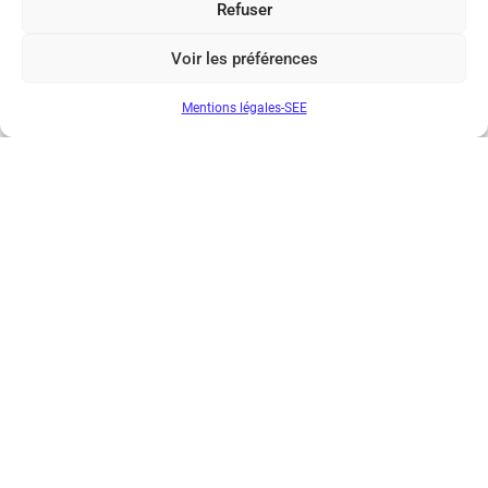
Refuser
Voir les préférences
Mentions légales-SEE
Société de l’Electricité, de l’Electronique et des Technologies
de l’Information et de la Communication
17 rue de l’Amiral Hamelin
75116 Paris
Métro : « Boissière » Ligne 6 et « Iéna » Ligne 9
Téléphone : (+33) 1 56 90 37 17
N° de SIREN : 785 393 232, Code APE : 9412Z TVA intra-
communautaire : FR44 785 393 232