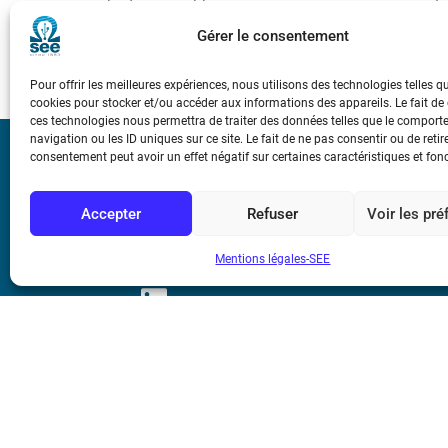
CPGE, et le thème de ces 2 numéros de la revue 3EI (avril 
Gérer le consentement
Pour offrir les meilleures expériences, nous utilisons des technologies telles q
cookies pour stocker et/ou accéder aux informations des appareils. Le fait de
ces technologies nous permettra de traiter des données telles que le compor
navigation ou les ID uniques sur ce site. Le fait de ne pas consentir ou de retir
consentement peut avoir un effet négatif sur certaines caractéristiques et fon
Bicentenaire des
Ampère
Accepter
Refuser
Voir les pr
Conditions Génér
Mentions légales-SEE
Mentions légale
Contact