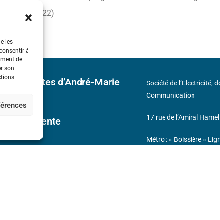
et juillet 2022).
ue les
 consentir à
tement de
er son
ctions.
 découvertes d’André-Marie
Société de l’Electricité, 
Communication
éférences
17 rue de l’Amiral Hamel
ales de Vente
Métro : « Boissière » Lig
s
Téléphone : (+33) 1 56 9
N° de SIREN : 785 393 
232