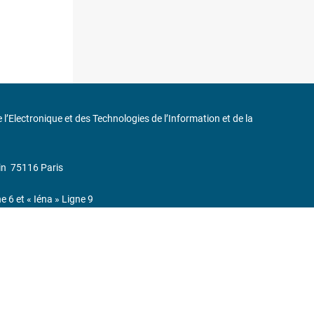
de l’Electronique et des Technologies de l’Information et de la
in
75116 Paris
ne 6 et « Iéna » Ligne 9
0 37 17
232, Code APE : 9412Z TVA intra-communautaire : FR44 785 393