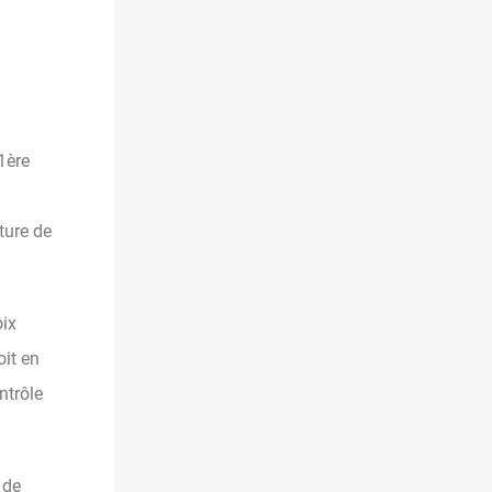
1ère
ture de
oix
oit en
ntrôle
 de