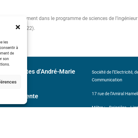
génieur, notamment dans le programme de sciences de l’ingénieur
et juillet 2022).
ue les
 consentir à
tement de
er son
ctions.
 découvertes d’André-Marie
Société de l’Electricité, 
Communication
éférences
17 rue de l’Amiral Hamel
ales de Vente
Métro : « Boissière » Lig
s
Téléphone : (+33) 1 56 9
N° de SIREN : 785 393 