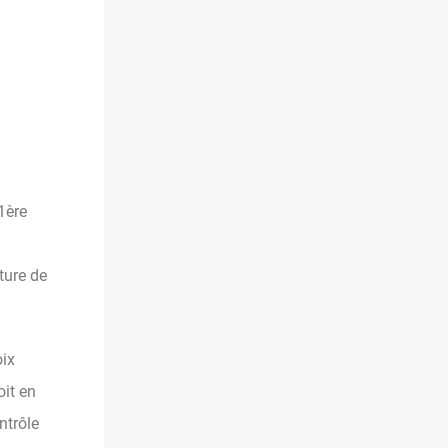
1ère
ture de
oix
oit en
ntrôle