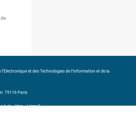
 de
de l’Electronique et des Technologies de l’Information et de la
in
75116 Paris
ne 6 et « Iéna » Ligne 9
0 37 17
232, Code APE : 9412Z TVA intra-communautaire : FR44 785 393