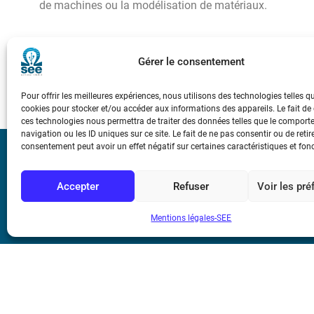
de machines ou la modélisation de matériaux.
Cela explique leur apparition dans les formations d’in
Gérer le consentement
CPGE, et le thème de ces 2 numéros de la revue 3EI (avril 
Pour offrir les meilleures expériences, nous utilisons des technologies telles q
cookies pour stocker et/ou accéder aux informations des appareils. Le fait de
ces technologies nous permettra de traiter des données telles que le compor
navigation ou les ID uniques sur ce site. Le fait de ne pas consentir ou de retir
consentement peut avoir un effet négatif sur certaines caractéristiques et fon
Bicentenaire des
Ampère
Accepter
Refuser
Voir les pr
Conditions Génér
Mentions légales-SEE
Mentions légale
Contact