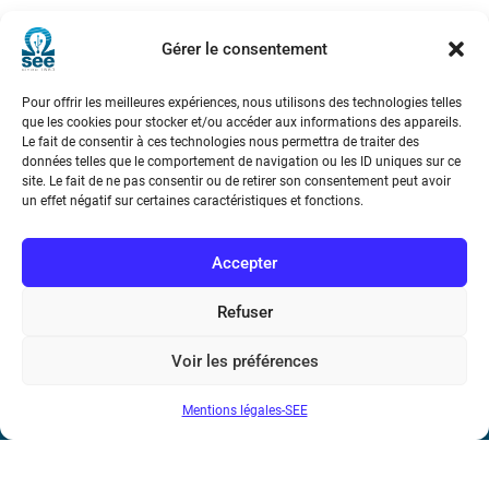
Gérer le consentement
Pour offrir les meilleures expériences, nous utilisons des technologies telles
Société de l’Electricité, de l’Electronique et des Technologies
que les cookies pour stocker et/ou accéder aux informations des appareils.
de l’Information et de la Communication
Le fait de consentir à ces technologies nous permettra de traiter des
données telles que le comportement de navigation ou les ID uniques sur ce
site. Le fait de ne pas consentir ou de retirer son consentement peut avoir
17 rue de l’Amiral Hamelin
75116 Paris
un effet négatif sur certaines caractéristiques et fonctions.
Métro : « Boissière » Ligne 6 et « Iéna » Ligne 9
Accepter
Téléphone : (+33) 1 56 90 37 17
Refuser
N° de SIREN : 785 393 232, Code APE : 9412Z TVA intra-
communautaire : FR44 785 393 232
Voir les préférences
Bicentenaire des découvertes d’André-
Mentions légales-SEE
Marie Ampère