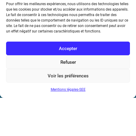
Pour offrir les meilleures expériences, nous utilisons des technologies telles
que les cookies pour stocker et/ou accéder aux informations des appareils.
REE 2024-2
Le fait de consentir à ces technologies nous permettra de traiter des
données telles que le comportement de navigation ou les ID uniques sur ce
site. Le fait de ne pas consentir ou de retirer son consentement peut avoir
un effet négatif sur certaines caractéristiques et fonctions.
Accepter
Refuser
Société de l’Electricité, de l’Electronique et des Technologies
de l’Information et de la Communication
Voir les préférences
17 rue de l’Amiral Hamelin
75116 Paris
Mentions légales-SEE
Métro : « Boissière » Ligne 6 et « Iéna » Ligne 9
Téléphone : (+33) 1 56 90 37 17
N° de SIREN : 785 393 232, Code APE : 9412Z TVA intra-