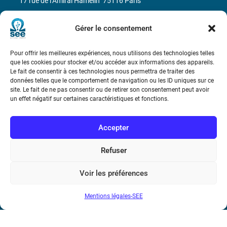
17 rue de l’Amiral Hamelin
75116 Paris
Métro : « Boissière » Ligne 6 et « Iéna » Ligne 9
Gérer le consentement
Téléphone : (+33) 1 56 90 37 17
Pour offrir les meilleures expériences, nous utilisons des technologies telles
que les cookies pour stocker et/ou accéder aux informations des appareils.
N° de SIREN : 785 393 232, Code APE : 9412Z TVA intra-
Le fait de consentir à ces technologies nous permettra de traiter des
données telles que le comportement de navigation ou les ID uniques sur ce
communautaire : FR44 785 393 232
site. Le fait de ne pas consentir ou de retirer son consentement peut avoir
un effet négatif sur certaines caractéristiques et fonctions.
Bicentenaire des découvertes d’André-
Marie Ampère
Accepter
Conditions Générales de Vente
Refuser
Mentions légales
Voir les préférences
Mentions légales-SEE
Contact