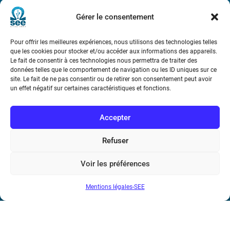
Métro : « Boissière » Ligne 6 et « Iéna » Ligne 9
Gérer le consentement
Téléphone : (+33) 1 56 90 37 17
Pour offrir les meilleures expériences, nous utilisons des technologies telles
que les cookies pour stocker et/ou accéder aux informations des appareils.
N° de SIREN : 785 393 232, Code APE : 9412Z TVA intra-
Le fait de consentir à ces technologies nous permettra de traiter des
communautaire : FR44 785 393 232
données telles que le comportement de navigation ou les ID uniques sur ce
site. Le fait de ne pas consentir ou de retirer son consentement peut avoir
Bicentenaire des découvertes d’André-
un effet négatif sur certaines caractéristiques et fonctions.
Marie Ampère
Accepter
Conditions Générales de Vente
Refuser
Mentions légales
Voir les préférences
Mentions légales-SEE
Contact