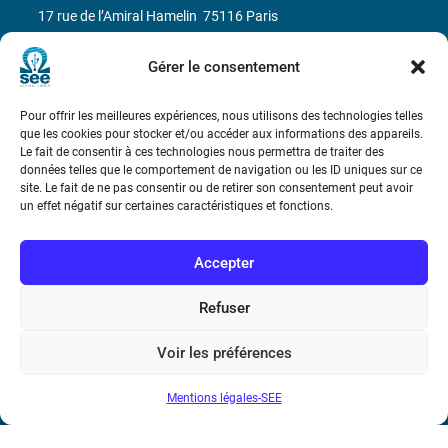
17 rue de l’Amiral Hamelin
75116 Paris
Métro : « Boissière » Ligne 6 et « Iéna » Ligne 9
Gérer le consentement
Téléphone : (+33) 1 56 90 37 17
Pour offrir les meilleures expériences, nous utilisons des technologies telles
que les cookies pour stocker et/ou accéder aux informations des appareils.
N° de SIREN : 785 393 232, Code APE : 9412Z TVA intra-
Le fait de consentir à ces technologies nous permettra de traiter des
données telles que le comportement de navigation ou les ID uniques sur ce
communautaire : FR44 785 393 232
site. Le fait de ne pas consentir ou de retirer son consentement peut avoir
un effet négatif sur certaines caractéristiques et fonctions.
Bicentenaire des découvertes d’André-
Marie Ampère
Accepter
Conditions Générales de Vente
Refuser
Voir les préférences
Mentions légales
Mentions légales-SEE
Contact