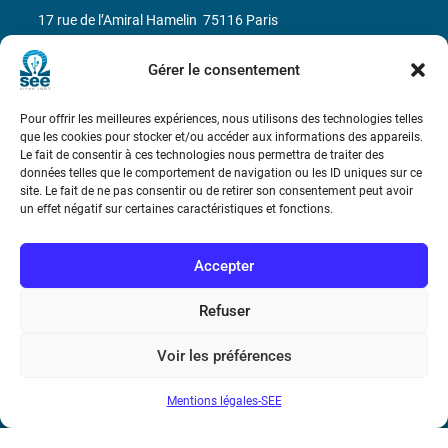
17 rue de l’Amiral Hamelin
75116 Paris
Métro : « Boissière » Ligne 6 et « Iéna » Ligne 9
Gérer le consentement
Téléphone : (+33) 1 56 90 37 17
Pour offrir les meilleures expériences, nous utilisons des technologies telles
que les cookies pour stocker et/ou accéder aux informations des appareils.
N° de SIREN : 785 393 232, Code APE : 9412Z TVA intra-
Le fait de consentir à ces technologies nous permettra de traiter des
données telles que le comportement de navigation ou les ID uniques sur ce
communautaire : FR44 785 393 232
site. Le fait de ne pas consentir ou de retirer son consentement peut avoir
un effet négatif sur certaines caractéristiques et fonctions.
Bicentenaire des découvertes d’André-
Marie Ampère
Accepter
Conditions Générales de Vente
Refuser
Voir les préférences
Mentions légales
Mentions légales-SEE
Contact