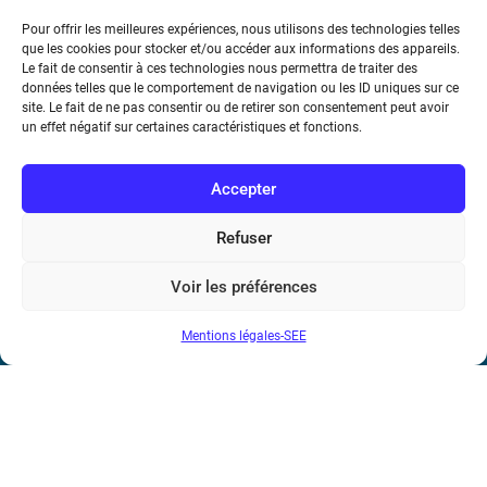
Pour offrir les meilleures expériences, nous utilisons des technologies telles
17 rue de l’Amiral Hamelin
75116 Paris
que les cookies pour stocker et/ou accéder aux informations des appareils.
Le fait de consentir à ces technologies nous permettra de traiter des
Métro : « Boissière » Ligne 6 et « Iéna » Ligne 9
données telles que le comportement de navigation ou les ID uniques sur ce
site. Le fait de ne pas consentir ou de retirer son consentement peut avoir
un effet négatif sur certaines caractéristiques et fonctions.
Téléphone : (+33) 1 56 90 37 17
N° de SIREN : 785 393 232, Code APE : 9412Z TVA intra-
Accepter
communautaire : FR44 785 393 232
Refuser
Bicentenaire des découvertes d’André-
Marie Ampère
Voir les préférences
Mentions légales-SEE
Conditions Générales de Vente
Mentions légales
Contact