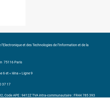
de l’Electronique et des Technologies de l’Information et de la
in
75116 Paris
ne 6 et « Iéna » Ligne 9
0 37 17
232, Code APE : 9412Z TVA intra-communautaire : FR44 785 393