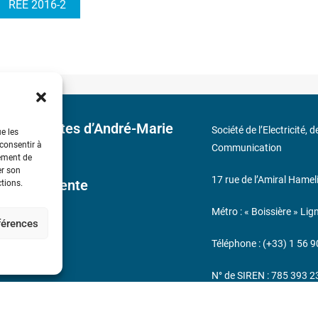
REE 2016-2
 découvertes d’André-Marie
Société de l’Electricité, 
ue les
 consentir à
Communication
tement de
er son
17 rue de l’Amiral Hamel
ales de Vente
ctions.
Métro : « Boissière » Lig
éférences
s
Téléphone : (+33) 1 56 9
N° de SIREN : 785 393 
232