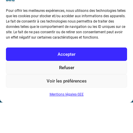
Téléphone : (+33) 1 56 90 37 17
Pour offrir les meilleures expériences, nous utilisons des technologies telles
N° de SIREN : 785 393 232, Code APE : 9412Z TVA intra-
que les cookies pour stocker et/ou accéder aux informations des appareils.
communautaire : FR44 785 393 232
Le fait de consentir à ces technologies nous permettra de traiter des
données telles que le comportement de navigation ou les ID uniques sur ce
site. Le fait de ne pas consentir ou de retirer son consentement peut avoir
Bicentenaire des découvertes d’André-
un effet négatif sur certaines caractéristiques et fonctions.
Marie Ampère
Accepter
Conditions Générales de Vente
Refuser
Mentions légales
Voir les préférences
Contact
Mentions légales-SEE