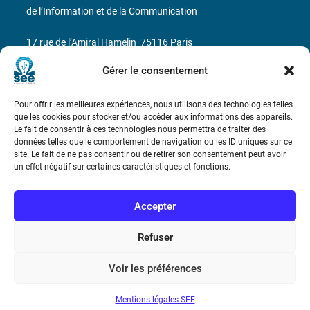
de l’Information et de la Communication
17 rue de l’Amiral Hamelin
75116 Paris
Gérer le consentement
Métro : « Boissière » Ligne 6 et « Iéna » Ligne 9
Téléphone : (+33) 1 56 90 37 17
Pour offrir les meilleures expériences, nous utilisons des technologies telles
que les cookies pour stocker et/ou accéder aux informations des appareils.
Le fait de consentir à ces technologies nous permettra de traiter des
N° de SIREN : 785 393 232, Code APE : 9412Z TVA intra-
données telles que le comportement de navigation ou les ID uniques sur ce
communautaire : FR44 785 393 232
site. Le fait de ne pas consentir ou de retirer son consentement peut avoir
un effet négatif sur certaines caractéristiques et fonctions.
Bicentenaire des découvertes d’André-
Marie Ampère
Accepter
Conditions Générales de Vente
Refuser
Voir les préférences
Mentions légales
Mentions légales-SEE