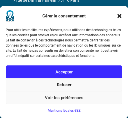
17 rue de l’Amiral Hamelin
75116 Paris
Métro : « Boissière » Ligne 6 et « Iéna » Ligne 9
Gérer le consentement
Téléphone : (+33) 1 56 90 37 17
Pour offrir les meilleures expériences, nous utilisons des technologies telles
que les cookies pour stocker et/ou accéder aux informations des appareils.
N° de SIREN : 785 393 232, Code APE : 9412Z TVA intra-
Le fait de consentir à ces technologies nous permettra de traiter des
données telles que le comportement de navigation ou les ID uniques sur ce
communautaire : FR44 785 393 232
site. Le fait de ne pas consentir ou de retirer son consentement peut avoir
un effet négatif sur certaines caractéristiques et fonctions.
Bicentenaire des découvertes d’André-
Marie Ampère
Accepter
Conditions Générales de Vente
Refuser
Mentions légales
Voir les préférences
Mentions légales-SEE
Contact