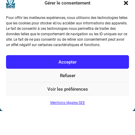
Gérer le consentement
Téléphone : (+33) 1 56 90 37 17
Pour offrir les meilleures expériences, nous utilisons des technologies telles
N° de SIREN : 785 393 232, Code APE : 9412Z TVA intra-
que les cookies pour stocker et/ou accéder aux informations des appareils.
Le fait de consentir à ces technologies nous permettra de traiter des
communautaire : FR44 785 393 232
données telles que le comportement de navigation ou les ID uniques sur ce
site. Le fait de ne pas consentir ou de retirer son consentement peut avoir
Bicentenaire des découvertes d’André-
un effet négatif sur certaines caractéristiques et fonctions.
Marie Ampère
Accepter
Conditions Générales de Vente
Refuser
Mentions légales
Voir les préférences
Contact
Mentions légales-SEE