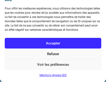
Téléphone : (+33) 1 56 90 37 17
Pour offrir les meilleures expériences, nous utilisons des technologies telles
N° de SIREN : 785 393 232, Code APE : 9412Z TVA intra-
que les cookies pour stocker et/ou accéder aux informations des appareils.
communautaire : FR44 785 393 232
Le fait de consentir à ces technologies nous permettra de traiter des
données telles que le comportement de navigation ou les ID uniques sur ce
site. Le fait de ne pas consentir ou de retirer son consentement peut avoir
Bicentenaire des découvertes d’André-
un effet négatif sur certaines caractéristiques et fonctions.
Marie Ampère
Accepter
Conditions Générales de Vente
Refuser
Mentions légales
Voir les préférences
Contact
Mentions légales-SEE