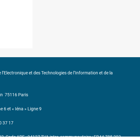
de l’Electronique et des Technologies de l’Information et de la
in
75116 Paris
ne 6 et « Iéna » Ligne 9
0 37 17
232, Code APE : 9412Z TVA intra-communautaire : FR44 785 393