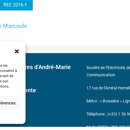
REE 2016-1
e Marcoule
ue les
 découvertes d’André-Marie
Société de l’Electricité, 
 consentir à
Communication
tement de
er son
ctions.
17 rue de l’Amiral Hamel
ales de Vente
Métro : « Boissière » Lig
éférences
s
Téléphone : (+33) 1 56 9
N° de SIREN : 785 393 