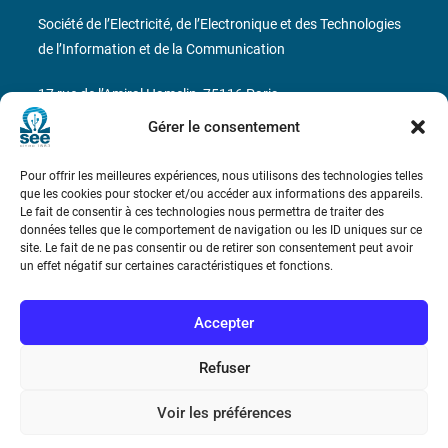
Société de l’Electricité, de l’Electronique et des Technologies
de l’Information et de la Communication
17 rue de l’Amiral Hamelin
75116 Paris
Gérer le consentement
Métro : « Boissière » Ligne 6 et « Iéna » Ligne 9
Pour offrir les meilleures expériences, nous utilisons des technologies telles
Téléphone : (+33) 1 56 90 37 17
que les cookies pour stocker et/ou accéder aux informations des appareils.
Le fait de consentir à ces technologies nous permettra de traiter des
N° de SIREN : 785 393 232, Code APE : 9412Z TVA intra-
données telles que le comportement de navigation ou les ID uniques sur ce
site. Le fait de ne pas consentir ou de retirer son consentement peut avoir
communautaire : FR44 785 393 232
un effet négatif sur certaines caractéristiques et fonctions.
Bicentenaire des découvertes d’André-
Marie Ampère
Accepter
Refuser
Conditions Générales de Vente
Voir les préférences
Mentions légales