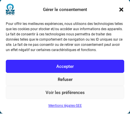
Métro : « Boissière » Ligne 6 et « Iéna » Ligne 9
Gérer le consentement
Téléphone : (+33) 1 56 90 37 17
Pour offrir les meilleures expériences, nous utilisons des technologies telles
que les cookies pour stocker et/ou accéder aux informations des appareils.
N° de SIREN : 785 393 232, Code APE : 9412Z TVA intra-
Le fait de consentir à ces technologies nous permettra de traiter des
communautaire : FR44 785 393 232
données telles que le comportement de navigation ou les ID uniques sur ce
site. Le fait de ne pas consentir ou de retirer son consentement peut avoir
Bicentenaire des découvertes d’André-
un effet négatif sur certaines caractéristiques et fonctions.
Marie Ampère
Accepter
Conditions Générales de Vente
Refuser
Mentions légales
Voir les préférences
Mentions légales-SEE
Contact