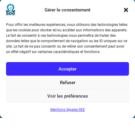
Métro : « Boissière » Ligne 6 et « Iéna » Ligne 9
Gérer le consentement
Téléphone : (+33) 1 56 90 37 17
Pour offrir les meilleures expériences, nous utilisons des technologies telles
que les cookies pour stocker et/ou accéder aux informations des appareils.
N° de SIREN : 785 393 232, Code APE : 9412Z TVA intra-
Le fait de consentir à ces technologies nous permettra de traiter des
communautaire : FR44 785 393 232
données telles que le comportement de navigation ou les ID uniques sur ce
site. Le fait de ne pas consentir ou de retirer son consentement peut avoir
Bicentenaire des découvertes d’André-
un effet négatif sur certaines caractéristiques et fonctions.
Marie Ampère
Accepter
Conditions Générales de Vente
Refuser
Mentions légales
Voir les préférences
Mentions légales-SEE
Contact