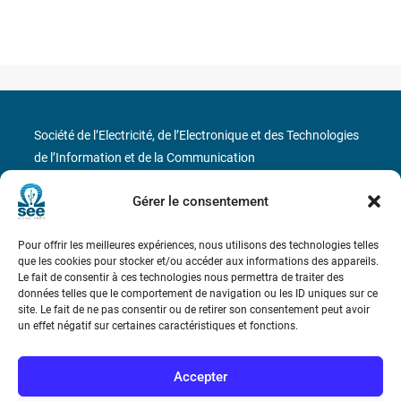
Société de l’Electricité, de l’Electronique et des Technologies
de l’Information et de la Communication
17 rue de l’Amiral Hamelin
75116 Paris
Gérer le consentement
Métro : « Boissière » Ligne 6 et « Iéna » Ligne 9
Pour offrir les meilleures expériences, nous utilisons des technologies telles
que les cookies pour stocker et/ou accéder aux informations des appareils.
Le fait de consentir à ces technologies nous permettra de traiter des
Téléphone : (+33) 1 56 90 37 17
données telles que le comportement de navigation ou les ID uniques sur ce
site. Le fait de ne pas consentir ou de retirer son consentement peut avoir
N° de SIREN : 785 393 232, Code APE : 9412Z TVA intra-
un effet négatif sur certaines caractéristiques et fonctions.
communautaire : FR44 785 393 232
Accepter
Bicentenaire des découvertes d’André-
Marie Ampère