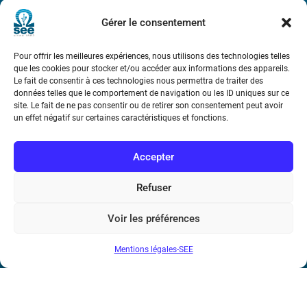
Métro : « Boissière » Ligne 6 et « Iéna » Ligne 9
Gérer le consentement
Téléphone : (+33) 1 56 90 37 17
Pour offrir les meilleures expériences, nous utilisons des technologies telles
que les cookies pour stocker et/ou accéder aux informations des appareils.
N° de SIREN : 785 393 232, Code APE : 9412Z TVA intra-
Le fait de consentir à ces technologies nous permettra de traiter des
communautaire : FR44 785 393 232
données telles que le comportement de navigation ou les ID uniques sur ce
site. Le fait de ne pas consentir ou de retirer son consentement peut avoir
Bicentenaire des découvertes d’André-
un effet négatif sur certaines caractéristiques et fonctions.
Marie Ampère
Accepter
Conditions Générales de Vente
Refuser
Mentions légales
Voir les préférences
Mentions légales-SEE
Contact