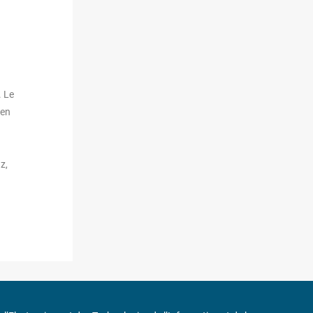
. Le
 en
z,