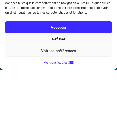
données telles que le comportement de navigation ou les ID uniques sur ce
site. Le fait de ne pas consentir ou de retirer son consentement peut avoir
Téléphone : (+33) 1 56 90 37 17
un effet négatif sur certaines caractéristiques et fonctions.
N° de SIREN : 785 393 232, Code APE : 9412Z TVA intra-
Accepter
communautaire : FR44 785 393 232
Bicentenaire des découvertes d’André-
Refuser
Marie Ampère
Voir les préférences
Conditions Générales de Vente
Mentions légales-SEE
Mentions légales
Contact