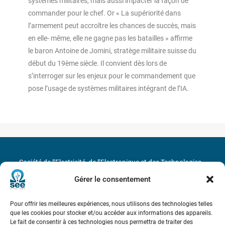
systèmes militaires, mais aussi impacter la façon de
commander pour le chef. Or « La supériorité dans
l’armement peut accroître les chances de succès, mais
en elle- même, elle ne gagne pas les batailles » affirme
le baron Antoine de Jomini, stratège militaire suisse du
début du 19ème siècle. Il convient dès lors de
s’interroger sur les enjeux pour le commandement que
pose l’usage de systèmes militaires intégrant de l’IA.
Société de l’Electricité, de l’Electronique et des Technologies
de l’Information et de la Communication
Gérer le consentement
17 rue de l’Amiral Hamelin
75116 Paris
Pour offrir les meilleures expériences, nous utilisons des technologies telles
que les cookies pour stocker et/ou accéder aux informations des appareils.
Métro : « Boissière » Ligne 6 et « Iéna » Ligne 9
Le fait de consentir à ces technologies nous permettra de traiter des