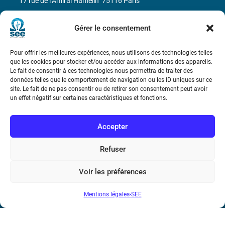
17 rue de l’Amiral Hamelin
75116 Paris
Métro : « Boissière » Ligne 6 et « Iéna » Ligne 9
Gérer le consentement
Téléphone : (+33) 1 56 90 37 17
Pour offrir les meilleures expériences, nous utilisons des technologies telles
que les cookies pour stocker et/ou accéder aux informations des appareils.
N° de SIREN : 785 393 232, Code APE : 9412Z TVA intra-
Le fait de consentir à ces technologies nous permettra de traiter des
données telles que le comportement de navigation ou les ID uniques sur ce
communautaire : FR44 785 393 232
site. Le fait de ne pas consentir ou de retirer son consentement peut avoir
un effet négatif sur certaines caractéristiques et fonctions.
Bicentenaire des découvertes d’André-
Marie Ampère
Accepter
Conditions Générales de Vente
Refuser
Mentions légales
Voir les préférences
Mentions légales-SEE
Contact