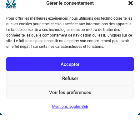
Gérer le consentement
Téléphone : (+33) 1 56 90 37 17
Pour offrir les meilleures expériences, nous utilisons des technologies telles
N° de SIREN : 785 393 232, Code APE : 9412Z TVA intra-
que les cookies pour stocker et/ou accéder aux informations des appareils.
Le fait de consentir à ces technologies nous permettra de traiter des
communautaire : FR44 785 393 232
données telles que le comportement de navigation ou les ID uniques sur ce
site. Le fait de ne pas consentir ou de retirer son consentement peut avoir
Bicentenaire des découvertes d’André-
un effet négatif sur certaines caractéristiques et fonctions.
Marie Ampère
Accepter
Conditions Générales de Vente
Refuser
Mentions légales
Voir les préférences
Contact
Mentions légales-SEE