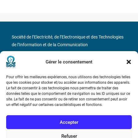
Société de l’Electricité, de l’Electronique et des Technologies
de l’Information et de la Communication
17 rue de l’Amiral Hamelin
75116 Paris
Gérer le consentement
Métro : « Boissière » Ligne 6 et « Iéna » Ligne 9
Pour offrir les meilleures expériences, nous utilisons des technologies telles
que les cookies pour stocker et/ou accéder aux informations des appareils.
Téléphone : (+33) 1 56 90 37 17
Le fait de consentir à ces technologies nous permettra de traiter des
données telles que le comportement de navigation ou les ID uniques sur ce
site. Le fait de ne pas consentir ou de retirer son consentement peut avoir
N° de SIREN : 785 393 232, Code APE : 9412Z TVA intra-
un effet négatif sur certaines caractéristiques et fonctions.
communautaire : FR44 785 393 232
Bicentenaire des découvertes d’André-
Accepter
Marie Ampère
Refuser