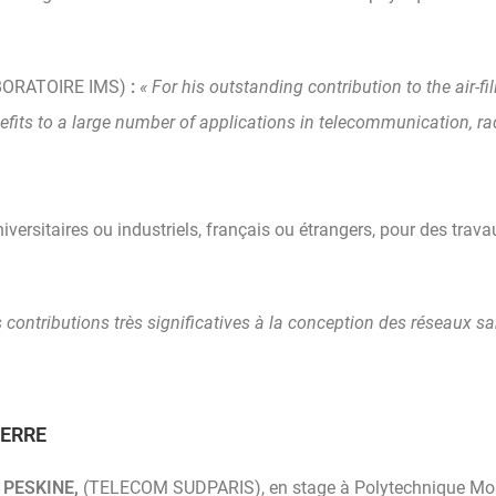
BORATOIRE IMS)
:
« For his outstanding contribution to the air-f
efits to a large number of applications in telecommunication, r
versitaires ou industriels, français ou étrangers, pour des trav
 contributions très significatives à la conception des réseaux sa
IERRE
i PESKINE,
(TELECOM SUDPARIS), en stage à Polytechnique Montré