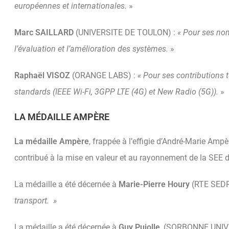
européennes et internationales.
»
Marc SAILLARD
(UNIVERSITE DE TOULON) :
« Pour ses nom
l’évaluation et l’amélioration des systèmes.
»
Raphaël VISOZ
(ORANGE LABS) :
« Pour ses contributions
standards (IEEE Wi-Fi, 3GPP LTE (4G) et New Radio (5G)).
»
LA
MÉDAILLE
AMPÈRE
La médaille Ampère
, frappée à l’effigie d’André‐Marie Amp
contribué à la mise en valeur et au rayonnement de la SEE 
La médaille a été décernée à
Marie-Pierre Houry
(RTE SEDR
transport. »
La médaille a été décernée à
Guy Pujolle
, (SORBONNE UNIV