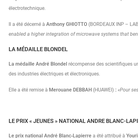
électrotechnique.
Il a été décerné à
Anthony GHIOTTO
(BORDEAUX INP – LA
enabled a higher integration of microwave systems that ben
LA
MÉDAILLE
BLONDEL
La médaille André Blondel
récompense des scientifiques uni
des industries électriques et électroniques.
Elle a été remise à
Merouane DEBBAH
(HUAWEI)
:
«Pour ses
LE PRIX « JEUNES » NATIONAL ANDRE BLANC-LAP
Le prix national André Blanc
‐
Lapierre
a été attribué à
Your