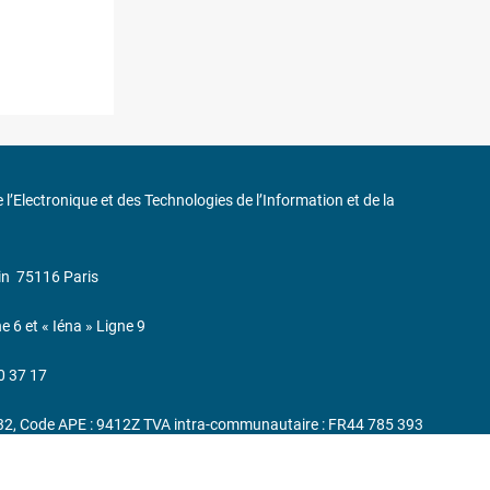
de l’Electronique et des Technologies de l’Information et de la
in
75116 Paris
ne 6 et « Iéna » Ligne 9
0 37 17
232, Code APE : 9412Z TVA intra-communautaire : FR44 785 393