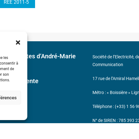
REE 2011-5
 découvertes d’André-Marie
Société de l’Electricité, 
ue les
 consentir à
Communication
tement de
er son
17 rue de l’Amiral Hamel
ales de Vente
ctions.
Métro : « Boissière » Lig
éférences
s
Téléphone : (+33) 1 56 9
N° de SIREN : 785 393 
232