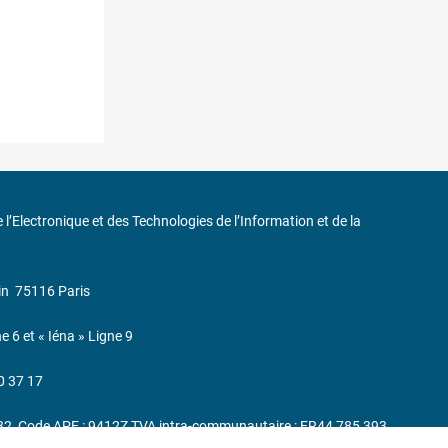
de l’Electronique et des Technologies de l’Information et de la
in
75116 Paris
ne 6 et « Iéna » Ligne 9
0 37 17
232, Code APE : 9412Z TVA intra-communautaire : FR44 785 393