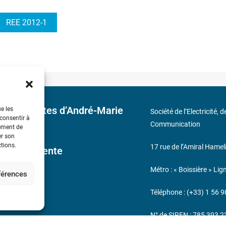
REE 2012-1
 découvertes d’André-Marie
ue les
Société de l’Electricité, 
 consentir à
Communication
tement de
er son
ctions.
17 rue de l’Amiral Hamel
ales de Vente
Métro : « Boissière » Lig
éférences
s
Téléphone : (+33) 1 56 9
N° de SIREN : 785 393 