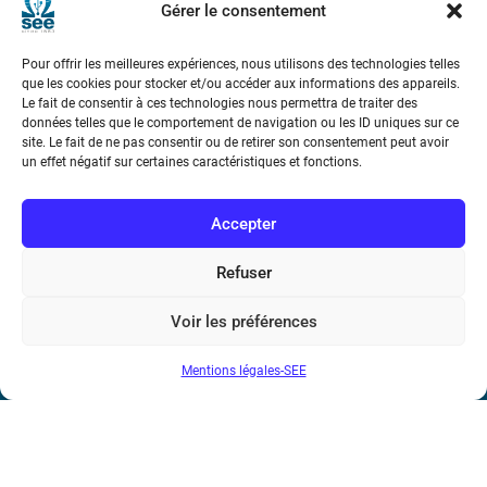
Gérer le consentement
Téléphone : (+33) 1 56 90 37 17
Pour offrir les meilleures expériences, nous utilisons des technologies telles
N° de SIREN : 785 393 232, Code APE : 9412Z TVA intra-
que les cookies pour stocker et/ou accéder aux informations des appareils.
Le fait de consentir à ces technologies nous permettra de traiter des
communautaire : FR44 785 393 232
données telles que le comportement de navigation ou les ID uniques sur ce
site. Le fait de ne pas consentir ou de retirer son consentement peut avoir
Bicentenaire des découvertes d’André-
un effet négatif sur certaines caractéristiques et fonctions.
Marie Ampère
Accepter
Conditions Générales de Vente
Refuser
Mentions légales
Voir les préférences
Contact
Mentions légales-SEE