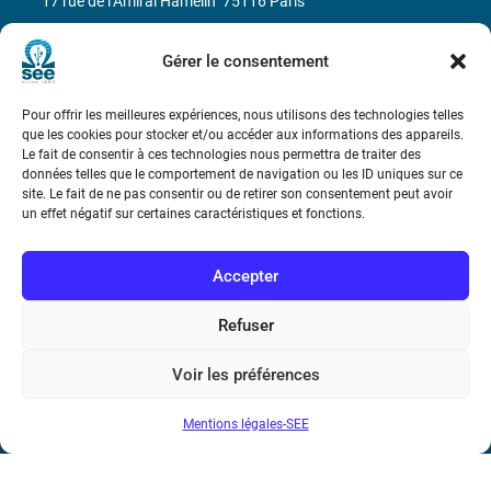
17 rue de l’Amiral Hamelin
75116 Paris
Métro : « Boissière » Ligne 6 et « Iéna » Ligne 9
Gérer le consentement
Téléphone : (+33) 1 56 90 37 17
Pour offrir les meilleures expériences, nous utilisons des technologies telles
que les cookies pour stocker et/ou accéder aux informations des appareils.
N° de SIREN : 785 393 232, Code APE : 9412Z TVA intra-
Le fait de consentir à ces technologies nous permettra de traiter des
données telles que le comportement de navigation ou les ID uniques sur ce
communautaire : FR44 785 393 232
site. Le fait de ne pas consentir ou de retirer son consentement peut avoir
un effet négatif sur certaines caractéristiques et fonctions.
Bicentenaire des découvertes d’André-
Marie Ampère
Accepter
Conditions Générales de Vente
Refuser
Mentions légales
Voir les préférences
Mentions légales-SEE
Contact