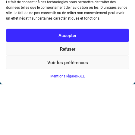
Métro : « Boissière » Ligne 6 et « Iéna » Ligne 9
Le fait de consentir à ces technologies nous permettra de traiter des
données telles que le comportement de navigation ou les ID uniques sur ce
site. Le fait de ne pas consentir ou de retirer son consentement peut avoir
Téléphone : (+33) 1 56 90 37 17
un effet négatif sur certaines caractéristiques et fonctions.
N° de SIREN : 785 393 232, Code APE : 9412Z TVA intra-
Accepter
communautaire : FR44 785 393 232
Bicentenaire des découvertes d’André-
Refuser
Marie Ampère
Voir les préférences
Conditions Générales de Vente
Mentions légales-SEE
Mentions légales
Contact