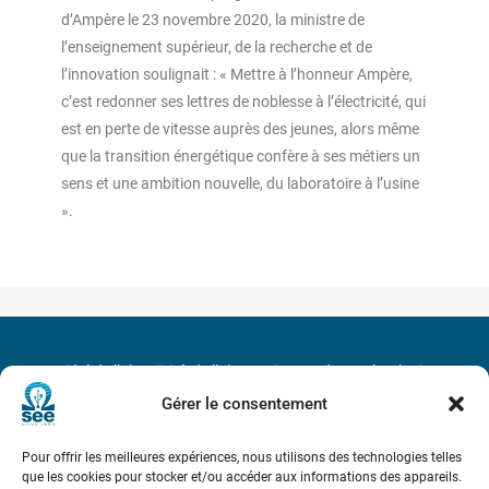
d’Ampère le 23 novembre 2020, la ministre de
l’enseignement supérieur, de la recherche et de
l’innovation soulignait : « Mettre à l’honneur Ampère,
c’est redonner ses lettres de noblesse à l’électricité, qui
est en perte de vitesse auprès des jeunes, alors même
que la transition énergétique confère à ses métiers un
sens et une ambition nouvelle, du laboratoire à l’usine
».
Société de l’Electricité, de l’Electronique et des Technologies
de l’Information et de la Communication
Gérer le consentement
17 rue de l’Amiral Hamelin
75116 Paris
Pour offrir les meilleures expériences, nous utilisons des technologies telles
que les cookies pour stocker et/ou accéder aux informations des appareils.