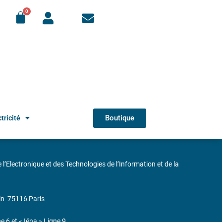
Boutique
tricité
de l’Electronique et des Technologies de l’Information et de la
in
75116 Paris
ne 6 et « Iéna » Ligne 9