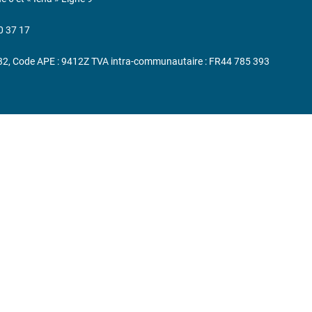
0 37 17
232, Code APE : 9412Z TVA intra-communautaire : FR44 785 393