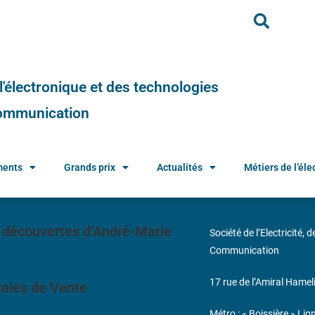
e l'électronique et des technologies
 communication
ments
Grands prix
Actualités
Métiers de l’élec
 découvertes d’André-Marie
Société de l’Electricité, 
Communication
17 rue de l’Amiral Hamel
ales de Vente
Métro : « Boissière » Lig