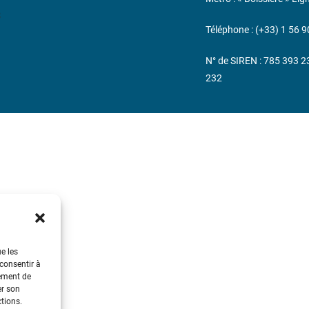
s
Téléphone : (+33) 1 56 9
N° de SIREN : 785 393 
232
ue les
 consentir à
tement de
er son
ctions.