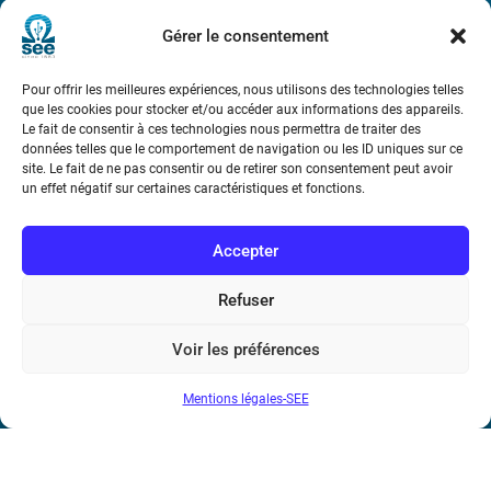
Métro : « Boissière » Ligne 6 et « Iéna » Ligne 9
Gérer le consentement
Téléphone : (+33) 1 56 90 37 17
Pour offrir les meilleures expériences, nous utilisons des technologies telles
que les cookies pour stocker et/ou accéder aux informations des appareils.
N° de SIREN : 785 393 232, Code APE : 9412Z TVA intra-
Le fait de consentir à ces technologies nous permettra de traiter des
communautaire : FR44 785 393 232
données telles que le comportement de navigation ou les ID uniques sur ce
site. Le fait de ne pas consentir ou de retirer son consentement peut avoir
Bicentenaire des découvertes d’André-
un effet négatif sur certaines caractéristiques et fonctions.
Marie Ampère
Accepter
Conditions Générales de Vente
Refuser
Mentions légales
Voir les préférences
Mentions légales-SEE
Contact