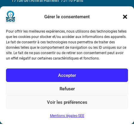
17 rue de l’Amiral Hamelin
75116 Paris
Métro : « Boissière » Ligne 6 et « Iéna » Ligne 9
Gérer le consentement
Téléphone : (+33) 1 56 90 37 17
Pour offrir les meilleures expériences, nous utilisons des technologies telles
que les cookies pour stocker et/ou accéder aux informations des appareils.
N° de SIREN : 785 393 232, Code APE : 9412Z TVA intra-
Le fait de consentir à ces technologies nous permettra de traiter des
données telles que le comportement de navigation ou les ID uniques sur ce
communautaire : FR44 785 393 232
site. Le fait de ne pas consentir ou de retirer son consentement peut avoir
un effet négatif sur certaines caractéristiques et fonctions.
Bicentenaire des découvertes d’André-
Marie Ampère
Accepter
Conditions Générales de Vente
Refuser
Mentions légales
Voir les préférences
Mentions légales-SEE
Contact