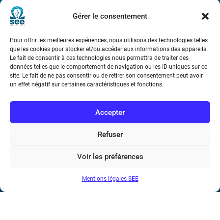
Métro : « Boissière » Ligne 6 et « Iéna » Ligne 9
Gérer le consentement
Téléphone : (+33) 1 56 90 37 17
Pour offrir les meilleures expériences, nous utilisons des technologies telles
que les cookies pour stocker et/ou accéder aux informations des appareils.
N° de SIREN : 785 393 232, Code APE : 9412Z TVA intra-
Le fait de consentir à ces technologies nous permettra de traiter des
communautaire : FR44 785 393 232
données telles que le comportement de navigation ou les ID uniques sur ce
site. Le fait de ne pas consentir ou de retirer son consentement peut avoir
Bicentenaire des découvertes d’André-
un effet négatif sur certaines caractéristiques et fonctions.
Marie Ampère
Accepter
Conditions Générales de Vente
Refuser
Mentions légales
Voir les préférences
Mentions légales-SEE
Contact