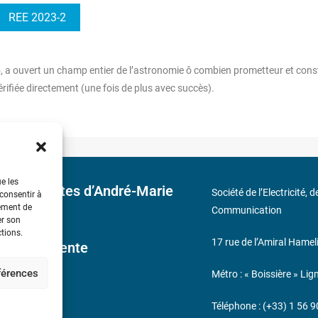
REE 2023-2
, a ouvert un champ entier de l’astronomie ô combien prometteur et const
vérifiée directement (une fois de plus avec succès).
ue les
 découvertes d’André-Marie
Société de l’Electricité, 
 consentir à
tement de
Communication
er son
ctions.
17 rue de l’Amiral Hamel
ales de Vente
éférences
Métro : « Boissière » Lig
s
Téléphone : (+33) 1 56 9