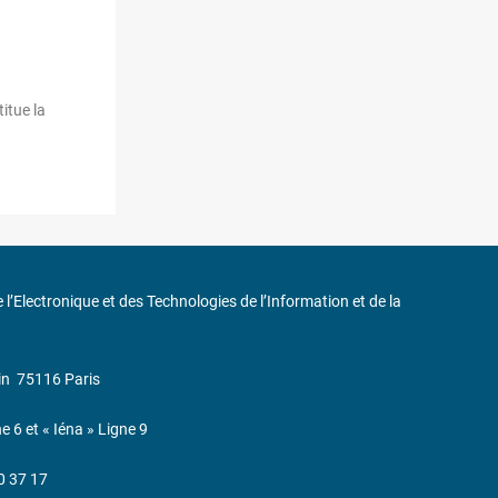
itue la
de l’Electronique et des Technologies de l’Information et de la
in
75116 Paris
ne 6 et « Iéna » Ligne 9
0 37 17