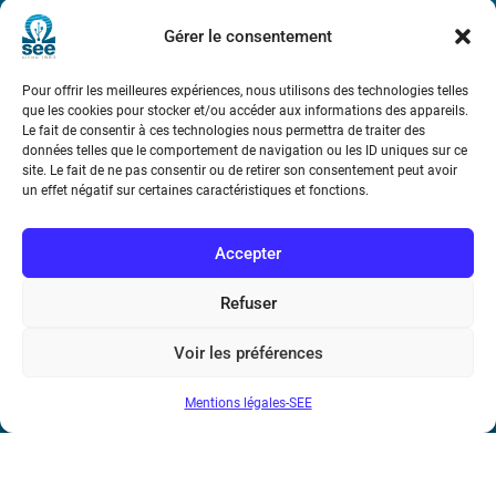
Métro : « Boissière » Ligne 6 et « Iéna » Ligne 9
Gérer le consentement
Téléphone : (+33) 1 56 90 37 17
Pour offrir les meilleures expériences, nous utilisons des technologies telles
que les cookies pour stocker et/ou accéder aux informations des appareils.
N° de SIREN : 785 393 232, Code APE : 9412Z TVA intra-
Le fait de consentir à ces technologies nous permettra de traiter des
communautaire : FR44 785 393 232
données telles que le comportement de navigation ou les ID uniques sur ce
site. Le fait de ne pas consentir ou de retirer son consentement peut avoir
Bicentenaire des découvertes d’André-
un effet négatif sur certaines caractéristiques et fonctions.
Marie Ampère
Accepter
Conditions Générales de Vente
Refuser
Mentions légales
Voir les préférences
Mentions légales-SEE
Contact