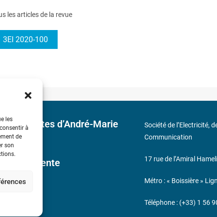
us les articles de la revue
3EI 2020-100
ue les
 découvertes d’André-Marie
Société de l’Electricité, 
 consentir à
tement de
Communication
er son
ctions.
17 rue de l’Amiral Hamel
ales de Vente
Métro : « Boissière » Lig
éférences
s
Téléphone : (+33) 1 56 9