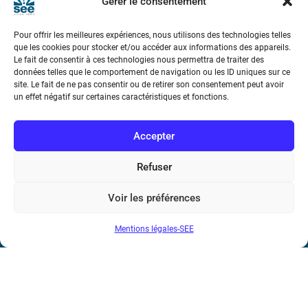
Gérer le consentement
Pour offrir les meilleures expériences, nous utilisons des technologies telles
que les cookies pour stocker et/ou accéder aux informations des appareils.
Le fait de consentir à ces technologies nous permettra de traiter des
données telles que le comportement de navigation ou les ID uniques sur ce
site. Le fait de ne pas consentir ou de retirer son consentement peut avoir
Société de l’Electricité, de l’Electronique et des Technologies
un effet négatif sur certaines caractéristiques et fonctions.
de l’Information et de la Communication
Accepter
17 rue de l’Amiral Hamelin
75116 Paris
Refuser
Métro : « Boissière » Ligne 6 et « Iéna » Ligne 9
Voir les préférences
Téléphone : (+33) 1 56 90 37 17
Mentions légales-SEE
N° de SIREN : 785 393 232, Code APE : 9412Z TVA intra-
communautaire : FR44 785 393 232
Bicentenaire des découvertes d’André-
Marie Ampère