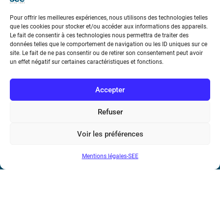
Téléphone : (+33) 1 56 90 37 17
Pour offrir les meilleures expériences, nous utilisons des technologies telles
N° de SIREN : 785 393 232, Code APE : 9412Z TVA intra-
que les cookies pour stocker et/ou accéder aux informations des appareils.
communautaire : FR44 785 393 232
Le fait de consentir à ces technologies nous permettra de traiter des
données telles que le comportement de navigation ou les ID uniques sur ce
site. Le fait de ne pas consentir ou de retirer son consentement peut avoir
Bicentenaire des découvertes d’André-
un effet négatif sur certaines caractéristiques et fonctions.
Marie Ampère
Accepter
Conditions Générales de Vente
Refuser
Mentions légales
Voir les préférences
Contact
Mentions légales-SEE