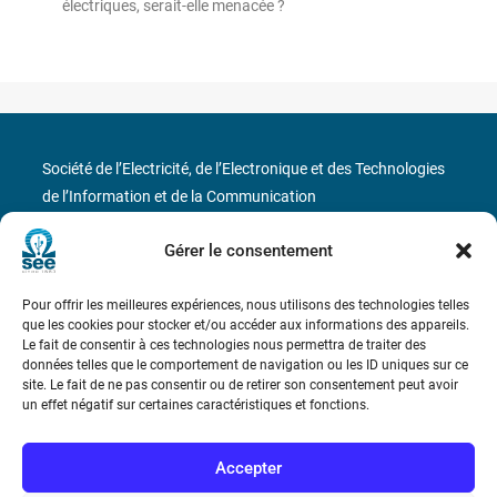
électriques, serait-elle menacée ?
Société de l’Electricité, de l’Electronique et des Technologies
de l’Information et de la Communication
17 rue de l’Amiral Hamelin
75116 Paris
Gérer le consentement
Métro : « Boissière » Ligne 6 et « Iéna » Ligne 9
Pour offrir les meilleures expériences, nous utilisons des technologies telles
que les cookies pour stocker et/ou accéder aux informations des appareils.
Le fait de consentir à ces technologies nous permettra de traiter des
Téléphone : (+33) 1 56 90 37 17
données telles que le comportement de navigation ou les ID uniques sur ce
site. Le fait de ne pas consentir ou de retirer son consentement peut avoir
N° de SIREN : 785 393 232, Code APE : 9412Z TVA intra-
un effet négatif sur certaines caractéristiques et fonctions.
communautaire : FR44 785 393 232
Accepter
Bicentenaire des découvertes d’André-
Marie Ampère