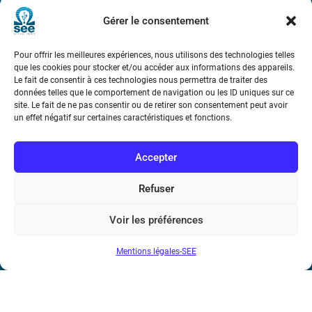
Métro : « Boissière » Ligne 6 et « Iéna » Ligne 9
Gérer le consentement
Téléphone : (+33) 1 56 90 37 17
Pour offrir les meilleures expériences, nous utilisons des technologies telles
que les cookies pour stocker et/ou accéder aux informations des appareils.
N° de SIREN : 785 393 232, Code APE : 9412Z TVA intra-
Le fait de consentir à ces technologies nous permettra de traiter des
communautaire : FR44 785 393 232
données telles que le comportement de navigation ou les ID uniques sur ce
site. Le fait de ne pas consentir ou de retirer son consentement peut avoir
Bicentenaire des découvertes d’André-
un effet négatif sur certaines caractéristiques et fonctions.
Marie Ampère
Accepter
Conditions Générales de Vente
Refuser
Mentions légales
Voir les préférences
Mentions légales-SEE
Contact