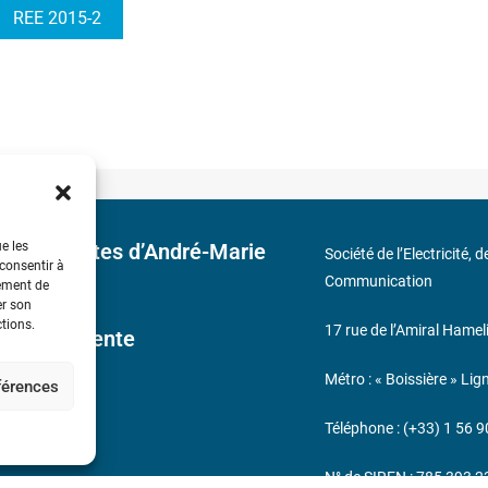
REE 2015-2
ue les
 découvertes d’André-Marie
Société de l’Electricité, 
 consentir à
Communication
tement de
er son
ctions.
17 rue de l’Amiral Hamel
ales de Vente
Métro : « Boissière » Lig
éférences
s
Téléphone : (+33) 1 56 9
N° de SIREN : 785 393 