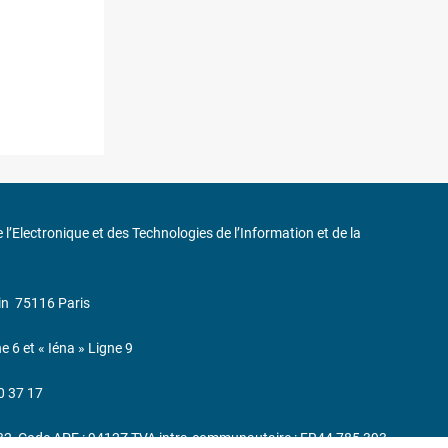
de l’Electronique et des Technologies de l’Information et de la
in
75116 Paris
ne 6 et « Iéna » Ligne 9
0 37 17
232, Code APE : 9412Z TVA intra-communautaire : FR44 785 393