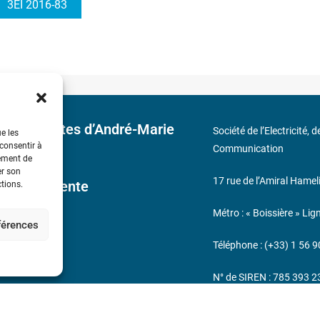
3EI 2016-83
 découvertes d’André-Marie
Société de l’Electricité, 
ue les
 consentir à
Communication
tement de
er son
17 rue de l’Amiral Hamel
ales de Vente
ctions.
Métro : « Boissière » Lig
éférences
s
Téléphone : (+33) 1 56 9
N° de SIREN : 785 393 
232