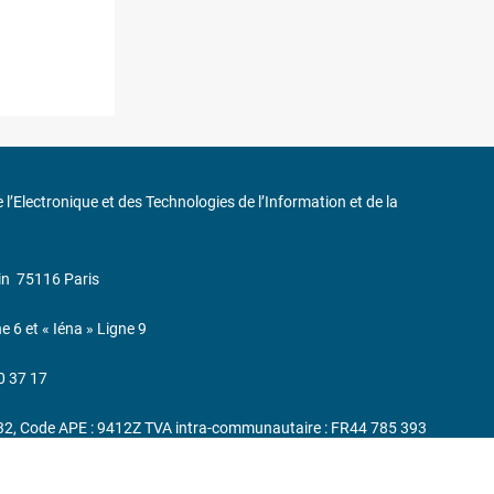
de l’Electronique et des Technologies de l’Information et de la
in
75116 Paris
ne 6 et « Iéna » Ligne 9
0 37 17
232, Code APE : 9412Z TVA intra-communautaire : FR44 785 393