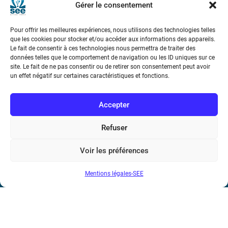
Gérer le consentement
Téléphone : (+33) 1 56 90 37 17
Pour offrir les meilleures expériences, nous utilisons des technologies telles
N° de SIREN : 785 393 232, Code APE : 9412Z TVA intra-
que les cookies pour stocker et/ou accéder aux informations des appareils.
Le fait de consentir à ces technologies nous permettra de traiter des
communautaire : FR44 785 393 232
données telles que le comportement de navigation ou les ID uniques sur ce
site. Le fait de ne pas consentir ou de retirer son consentement peut avoir
Bicentenaire des découvertes d’André-
un effet négatif sur certaines caractéristiques et fonctions.
Marie Ampère
Accepter
Conditions Générales de Vente
Refuser
Mentions légales
Voir les préférences
Contact
Mentions légales-SEE