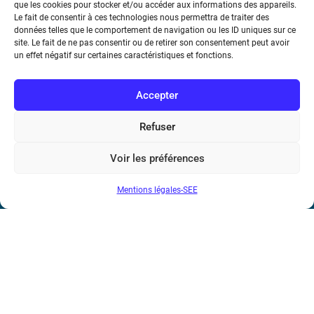
que les cookies pour stocker et/ou accéder aux informations des appareils.
Le fait de consentir à ces technologies nous permettra de traiter des
Métro : « Boissière » Ligne 6 et « Iéna » Ligne 9
données telles que le comportement de navigation ou les ID uniques sur ce
site. Le fait de ne pas consentir ou de retirer son consentement peut avoir
Téléphone : (+33) 1 56 90 37 17
un effet négatif sur certaines caractéristiques et fonctions.
N° de SIREN : 785 393 232, Code APE : 9412Z TVA intra-
Accepter
communautaire : FR44 785 393 232
Refuser
Bicentenaire des découvertes d’André-
Marie Ampère
Voir les préférences
Conditions Générales de Vente
Mentions légales-SEE
Mentions légales
Contact