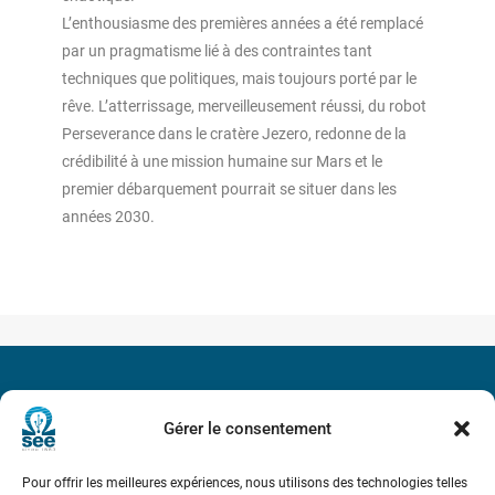
L’enthousiasme des premières années a été remplacé
par un pragmatisme lié à des contraintes tant
techniques que politiques, mais toujours porté par le
rêve. L’atterrissage, merveilleusement réussi, du robot
Perseverance dans le cratère Jezero, redonne de la
crédibilité à une mission humaine sur Mars et le
premier débarquement pourrait se situer dans les
années 2030.
Société de l’Electricité, de l’Electronique et des Technologies
Gérer le consentement
de l’Information et de la Communication
17 rue de l’Amiral Hamelin
75116 Paris
Pour offrir les meilleures expériences, nous utilisons des technologies telles